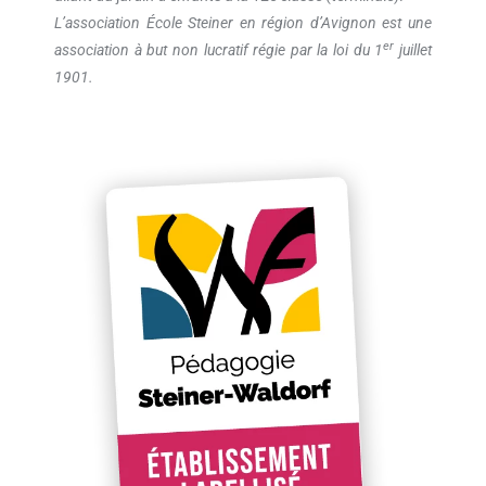
L’association École Steiner en région d’Avignon est une
er
association à but non lucratif régie par la loi du 1
juillet
1901.