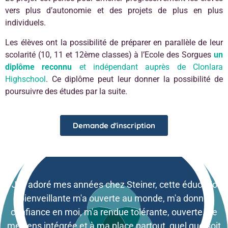
vers plus d’autonomie et des projets de plus en plus
individuels.
Les élèves ont la possibilité de préparer en parallèle de leur
scolarité (10, 11 et 12ème classes) à l’Ecole des Sorgues
un
diplôme reconnu
et indépendant auprès de Clonlara
Highschool
. Ce diplôme peut leur donner la possibilité de
poursuivre des études par la suite.
Demande d'inscription
« J’ai adoré mes années chez Steiner, cette éducation
bienveillante m'a ouverte au monde, m'a donné
confiance en moi, m'a rendue tolérante, ouverte. Je
me sens intégrée et à ma place partout, quel que soit