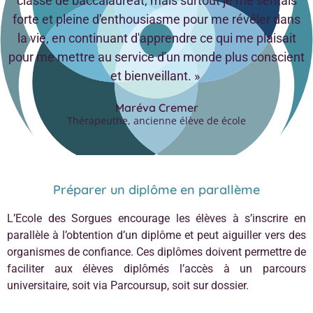
classe de baccalauréat, mais surtout je me sentais
forte et pleine d'enthousiasme pour me révéler dans
la vie, en continuant d'apprendre ce qui me plaisait
pour me mettre au service d'un monde plus conscient
et bienveillant. »
Maréva Cremer
Thérapeuthe, ancienne élève de école
Préparer un diplôme en parallème
L’Ecole des Sorgues encourage les élèves à s’inscrire en
parallèle à l’obtention d’un diplôme et peut aiguiller vers des
organismes de confiance. Ces diplômes doivent permettre de
faciliter aux élèves diplômés l’accès à un parcours
universitaire, soit via Parcoursup, soit sur dossier.