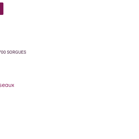
84700 SORGUES
éseaux