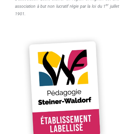
er
association à but non lucratif régie par la loi du 1
juillet
1901.