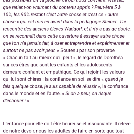
des possibles on va piocher ce qui nous convient. A la fac,
que retient-on vraiment du contenu appris ? Peut-être 5 à
10%, les 90% restant c’est autre chose et c’est ce « autre
chose » qui est mis en avant dans la pédagogie Steiner. J’ai
rencontré des anciens élèves Warldorf, et il n’y a pas de doute,
on se reconnaît dans cette ouverture à essayer autre chose
que l’on n’a jamais fait, à oser entreprendre et expérimenter et
surtout ne pas avoir peur.
» Soutenu par son proverbe
« Chacun fait au mieux qu’il peut », le regard de Dorothéa
sur ces êtres que sont les enfants et les adolescents
demeure confiant et empathique. Ce qui rejoint les valeurs
qui lui sont chères : la confiance en soi, se dire «
quand je
fais quelque chose, je suis capable de réussir
», la confiance
dans le monde et en l’autre. «
Si on a peur, on risque
d’échouer
! »
L’enfance pour elle doit être heureuse et insouciante. Il relève
de notre devoir, nous les adultes de faire en sorte que tout